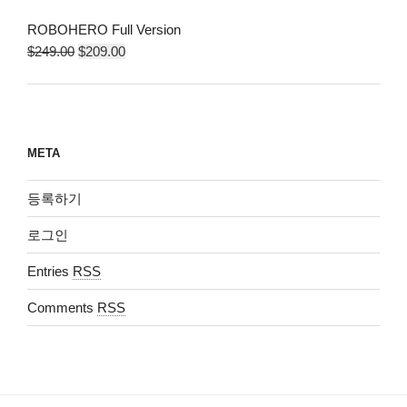
ROBOHERO Full Version
$
249.00
$
209.00
META
등록하기
로그인
Entries
RSS
Comments
RSS