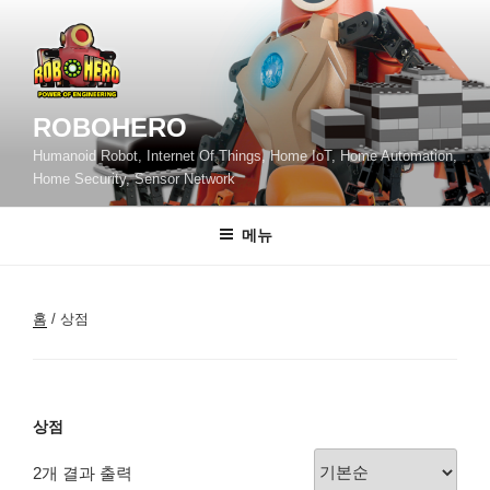
콘
텐
츠
로
바
ROBOHERO
로
Humanoid Robot, Internet Of Things, Home IoT, Home Automation,
가
Home Security, Sensor Network
기
메뉴
홈
/ 상점
상점
2개 결과 출력