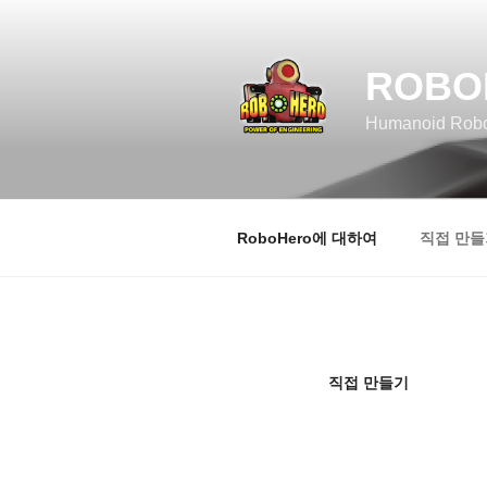
콘
텐
츠
ROBO
로
바
Humanoid Robot
로
가
기
RoboHero에 대하여
직접 만들
직접 만들기